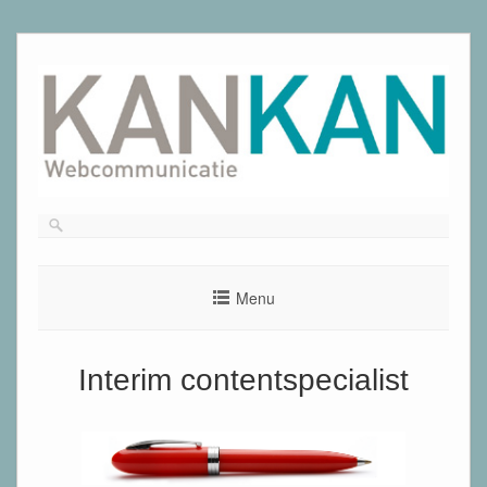
Ga
naar
de
inhoud
Menu
Interim contentspecialist