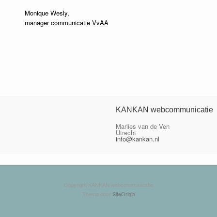
Monique Wesly,
manager communicatie VvAA
KANKAN webcommunicatie
Marlies van de Ven
Utrecht
info@kankan.nl
Copyright KANKAN webcommunicatie
Thema door
SiteOrigin